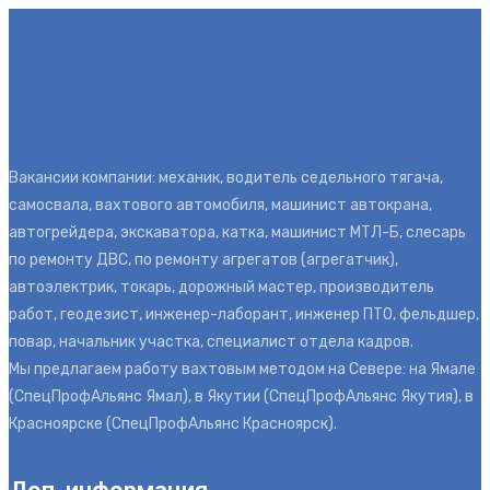
Вакансии компании: механик, водитель седельного тягача,
самосвала, вахтового автомобиля, машинист автокрана,
автогрейдера, экскаватора, катка, машинист МТЛ-Б, слесарь
по ремонту ДВС, по ремонту агрегатов (агрегатчик),
автоэлектрик, токарь, дорожный мастер, производитель
работ, геодезист, инженер-лаборант, инженер ПТО, фельдшер,
повар, начальник участка, специалист отдела кадров.
Мы предлагаем работу вахтовым методом на Севере: на Ямале
(СпецПрофАльянс Ямал), в Якутии (СпецПрофАльянс Якутия), в
Красноярске (СпецПрофАльянс Красноярск).