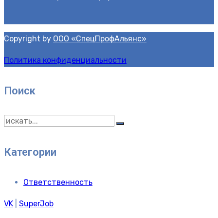
Copyright by
OOO «СпецПрофАльянс»
Политика конфиденциальности
Поиск
Искать:
Категории
Ответственность
VK
|
SuperJob